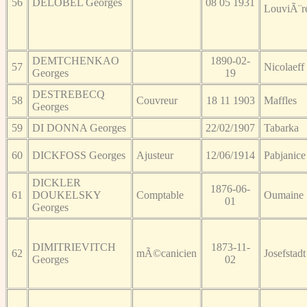
56
DELOBEL Georges
08 05 1931
LouviÃ¨r
DEMTCHENKAO
1890-02-
57
Nicolaeff
Georges
19
DESTREBECQ
58
Couvreur
18 11 1903
Maffles
Georges
59
DI DONNA Georges
22/02/1907
Tabarka
60
DICKFOSS Georges
Ajusteur
12/06/1914
Pabjanice
DICKLER
1876-06-
61
DOUKELSKY
Comptable
Oumaine
01
Georges
DIMITRIEVITCH
1873-11-
62
mÃ©canicien
Josefstadt
Georges
02