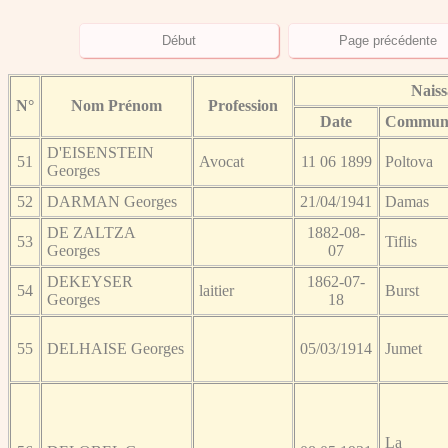
Nais
N°
Nom Prénom
Profession
Date
Commun
D'EISENSTEIN
51
Avocat
11 06 1899
Poltova
Georges
52
DARMAN Georges
21/04/1941
Damas
DE ZALTZA
1882-08-
53
Tiflis
Georges
07
DEKEYSER
1862-07-
54
laitier
Burst
Georges
18
55
DELHAISE Georges
05/03/1914
Jumet
La