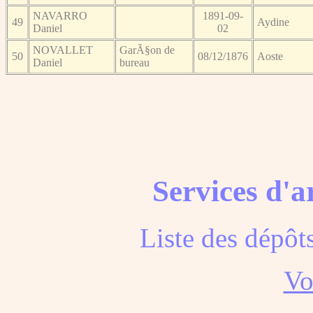
NAVARRO
1891-09-
49
Aydine
Daniel
02
NOVALLET
GarÃ§on de
50
08/12/1876
Aoste
Daniel
bureau
Services d'a
Liste des dépôt
Voi