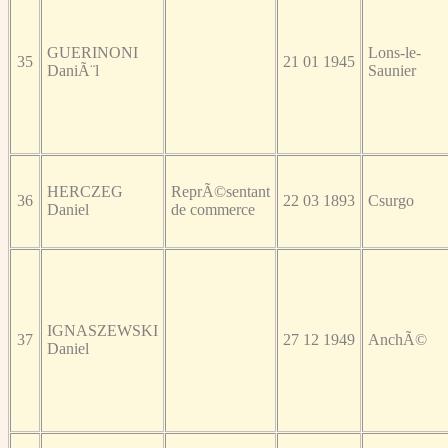
GUERINONI
Lons-le-
35
21 01 1945
DaniÃ¨l
Saunier
HERCZEG
ReprÃ©sentant
36
22 03 1893
Csurgo
Daniel
de commerce
IGNASZEWSKI
37
27 12 1949
AnchÃ©
Daniel