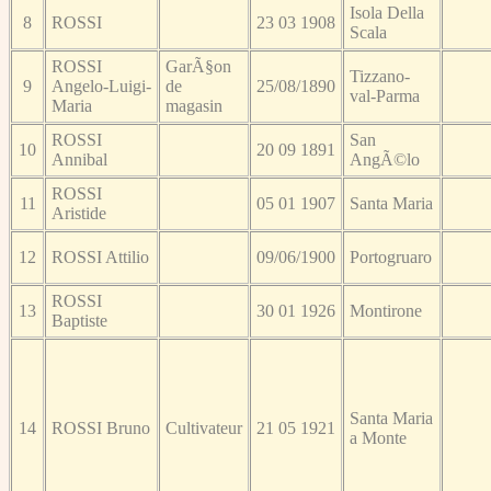
Isola Della
8
ROSSI
23 03 1908
Scala
ROSSI
GarÃ§on
Tizzano-
9
Angelo-Luigi-
de
25/08/1890
val-Parma
Maria
magasin
ROSSI
San
10
20 09 1891
Annibal
AngÃ©lo
ROSSI
11
05 01 1907
Santa Maria
Aristide
12
ROSSI Attilio
09/06/1900
Portogruaro
ROSSI
13
30 01 1926
Montirone
Baptiste
Santa Maria
14
ROSSI Bruno
Cultivateur
21 05 1921
a Monte