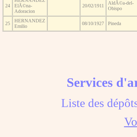
HERNANDEZ
AldÃ©a-del-
24
ElÃ©na-
20/02/1911
Obispo
Adoracion
HERNANDEZ
25
08/10/1927
Pineda
Emilio
Services d'a
Liste des dépôt
Voi