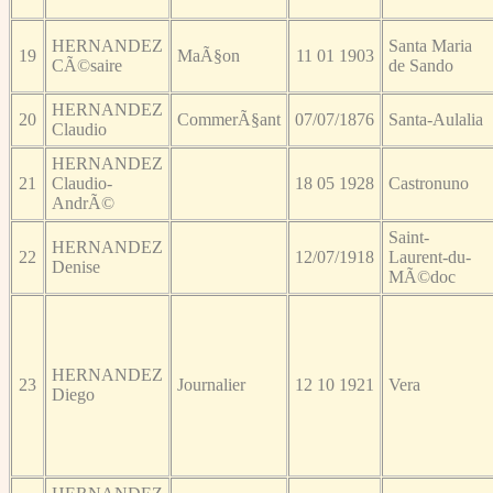
HERNANDEZ
Santa Maria
19
MaÃ§on
11 01 1903
CÃ©saire
de Sando
HERNANDEZ
20
CommerÃ§ant
07/07/1876
Santa-Aulalia
Claudio
HERNANDEZ
21
Claudio-
18 05 1928
Castronuno
AndrÃ©
Saint-
HERNANDEZ
22
12/07/1918
Laurent-du-
Denise
MÃ©doc
HERNANDEZ
23
Journalier
12 10 1921
Vera
Diego