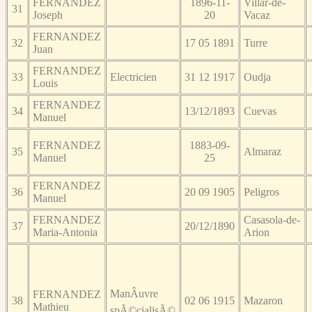
FERNANDEZ
1896-11-
Villar-de-
31
Joseph
20
Vacaz
FERNANDEZ
32
17 05 1891
Turre
Juan
FERNANDEZ
33
Electricien
31 12 1917
Oudja
Louis
FERNANDEZ
34
13/12/1893
Cuevas
Manuel
FERNANDEZ
1883-09-
35
Almaraz
Manuel
25
FERNANDEZ
36
20 09 1905
Peligros
Manuel
FERNANDEZ
Casasola-de-
37
20/12/1890
Maria-Antonia
Arion
ManÂuvre
FERNANDEZ
38
02 06 1915
Mazaron
Mathieu
spÃ©cialisÃ©