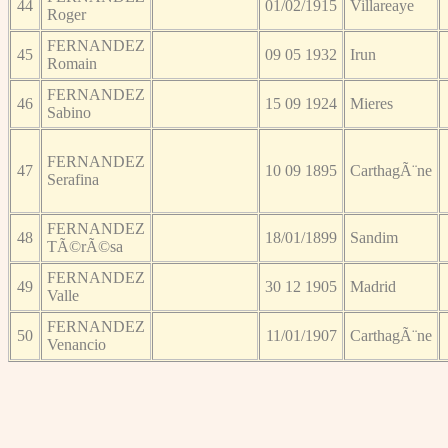
44
01/02/1915
Villareaye
Roger
FERNANDEZ
45
09 05 1932
Irun
Romain
FERNANDEZ
46
15 09 1924
Mieres
Sabino
FERNANDEZ
47
10 09 1895
CarthagÃ¨ne
Serafina
FERNANDEZ
48
18/01/1899
Sandim
TÃ©rÃ©sa
FERNANDEZ
49
30 12 1905
Madrid
Valle
FERNANDEZ
50
11/01/1907
CarthagÃ¨ne
Venancio