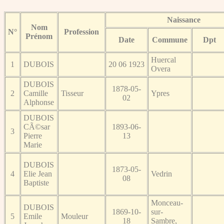
Naissance
Nom
N°
Profession
Prénom
Date
Commune
Dpt
Huercal
1
DUBOIS
20 06 1923
Overa
DUBOIS
1878-05-
2
Camille
Tisseur
Ypres
02
Alphonse
DUBOIS
CÃ©sar
1893-06-
3
Pierre
13
Marie
DUBOIS
1873-05-
4
Elie Jean
Vedrin
08
Baptiste
Monceau-
DUBOIS
1869-10-
sur-
5
Emile
Mouleur
18
Sambre,