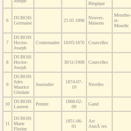
Joseph
Blegique
Meurthe-
DUBOIS
Neuves-
6
25 05 1898
et-
Germaine
Maisons
Moselle
DUBOIS
7
Hector-
Contremaitre
10/05/1870
Courcelles
Joseph
DUBOIS
8
Hector-
30/11/1908
Courcelles
Joseph
DUBOIS
Jules
1874-07-
9
Journalier
Nivelles
Maurice
10
Ghislain
DUBOIS
1868-02-
10
Peintre
Gand
Laurent
09
DUBOIS
1851-06-
Arc
11
Marie
01
AiniÃ¨res
Florine