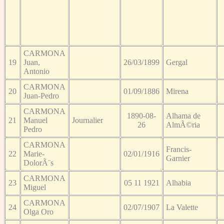
CARMONA
19
Juan,
26/03/1899
Gergal
Antonio
CARMONA
20
01/09/1886
Mirena
Juan-Pedro
CARMONA
1890-08-
Alhama de
21
Manuel
Journalier
26
AlmÃ©ria
Pedro
CARMONA
Francis-
22
Marie-
02/01/1916
Garnier
DolorÃ¨s
CARMONA
23
05 11 1921
Alhabia
Miguel
CARMONA
24
02/07/1907
La Valette
Olga Oro