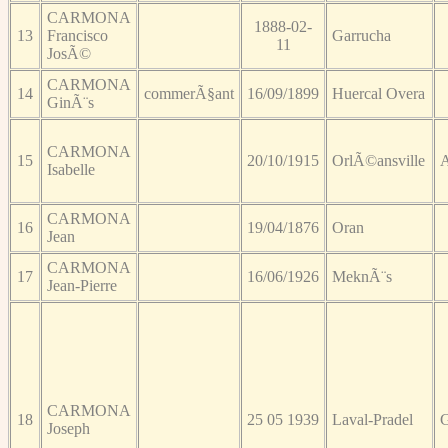
CARMONA
1888-02-
13
Francisco
Garrucha
11
JosÃ©
CARMONA
14
commerÃ§ant
16/09/1899
Huercal Overa
GinÃ¨s
CARMONA
15
20/10/1915
OrlÃ©ansville
A
Isabelle
CARMONA
16
19/04/1876
Oran
Jean
CARMONA
17
16/06/1926
MeknÃ¨s
Jean-Pierre
CARMONA
18
25 05 1939
Laval-Pradel
G
Joseph