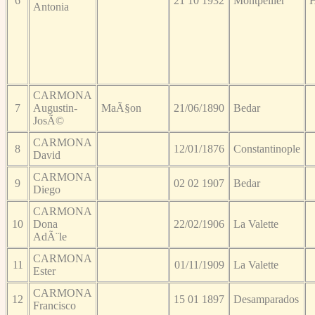
6
21 10 1932
Montpellier
H
Antonia
CARMONA
7
Augustin-
MaÃ§on
21/06/1890
Bedar
JosÃ©
CARMONA
8
12/01/1876
Constantinople
David
CARMONA
9
02 02 1907
Bedar
Diego
CARMONA
10
Dona
22/02/1906
La Valette
AdÃ¨le
CARMONA
11
01/11/1909
La Valette
Ester
CARMONA
12
15 01 1897
Desamparados
Francisco