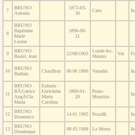
BRUNO
1872-03-
7
Caru
It
Antonia
30
BRUNO
Baptistine
1896-08-
8
Marie
21
Louise
BRUNO
Londe-les-
9
22/08/1903
Var
F
Basiel, Jean
Maures
BRUNO
10
Chauffeur
06 06 1906
Vanadio
It
Battista
BRUNO
Enfants :
BÃ©atrice
Enrichetta
1869-01-
Porto-
11
It
AngÃ©la
Maria
20
Maurizio
Maria
Carolina
BRUNO
12
14 01 1905
Pozzilli
It
Domenico
BRUNO
13
08 05 1908
La Morra
It
Dominique