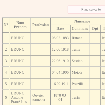
Naissance
Nom
N°
Profession
Prénom
Date
Commune
Dpt
1
BRUNO
06 02 1883
Rittana
It
2
BRUNO
12 06 1918
Tunis
Tu
3
BRUNO
22 06 1910
Sestino
It
4
BRUNO
04 04 1906
Moiola
It
5
BRUNO
16 02 1911
Pozzilli
It
BRUNO
Ouvrier
1878-03-
6
Antoine
Turin
It
tonnelier
04
FranÃ§ois