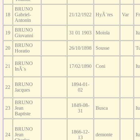
BRUNO
18
Gabriel-
21/12/1922
HyÃ¨res
Var
F
Antonin
BRUNO
19
31 01 1903
Moiola
It
Giovanni
BRUNO
20
26/10/1898
Sousse
Tu
Horatio
BRUNO
21
17/02/1890
Coni
It
InÃ¨s
BRUNO
1894-01-
22
Jacques
02
BRUNO
1849-08-
23
Jean
Busca
It
31
Baptiste
BRUNO
1866-12-
24
Jean
demonte
It
13