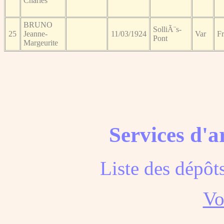
Charles
BRUNO
SolliÃ¨s-
25
Jeanne-
11/03/1924
Var
F
Pont
Margeurite
Services d'a
Liste des dépôt
Voi